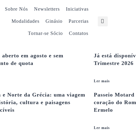
Sobre Nós
Newsletters
Iniciativas
Modalidades
Ginásio
Parcerias
Tornar-se Sócio
Contatos
 aberto em agosto e sem
Já está disponív
nto de quota
Trimestre 2026
Ler mais
a e Norte da Grécia: uma viagem
Passeio Motard 
istória, cultura e paisagens
coração do Româ
cíveis
Ermelo
Ler mais