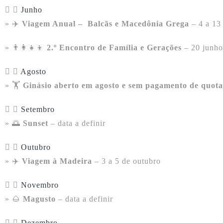
Junho
» ✈️
Viagem Anual – Balcãs e Macedônia Grega
– 4 a 13
» 👨‍👩‍👧‍👦
2.º Encontro de Família e Gerações
– 20 junho
Agosto
» 🏋️
Ginásio aberto em agosto e sem pagamento de quota
Setembro
» 🌅
Sunset
– data a definir
Outubro
» ✈️
Viagem à Madeira
– 3 a 5 de outubro
Novembro
» 🌰
Magusto
– data a definir
Dezembro